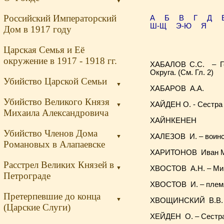
▼
Российский Императорский
А
Б
В
Г
Д
Ш-Щ
Э-Ю
Я
Дом в 1917 году
Царская Семья и Её
окружение в 1917 - 1918 гг.
ХАБАЛОВ С.С. – Ген
Округа. (См. Гл. 2)
Убийство Царской Семьи
▼
ХАБАРОВ А.А.
Убийство Великого Князя
ХАЙДЕН О. - Сестра
▼
Михаила Александровича
ХАЙНКЕНЕН
Убийство Членов Дома
ХАЛЕЗОВ И. – воинск
▼
Романовых в Алапаевске
ХАРИТОНОВ Иван М
Расстрел Великих Князей в
▼
ХВОСТОВ А.Н. – Мин
Петрограде
ХВОСТОВ И. – племя
Претерпевшие до конца
▼
ХВОЩИНСКИЙ В.В. – Л
(Царские Слуги)
ХЕЙДЕН О. – Сестра 