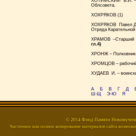
ХОТИМСКИЙ В.И. – У
Облсовета.
ХОХРЯКОВ (1)
ХОХРЯКОВ Павел Дан
Отряда Карательной
ХРАМОВ –Старший У
гл.4)
ХРОНЖ – Полковник,
ХРОМЦОВ – рабочий 
ХУДАЕВ И. – воински
А
Б
В
Г
Д
Ш-Щ
Э-Ю
Я
© 2014 Фонд Памяти Новомуч
Частичное или полное копирование материалов сайта возможно