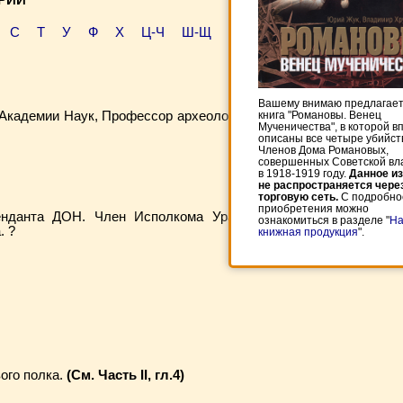
РИЙ
С
Т
У
Ф
Х
Ц-Ч
Ш-Щ
Э-Ю
Вашему внимаю предлагается
книга "Романовы. Венец
кадемии Наук, Профессор археологии. (См.
Мученичества", в которой впервые
описаны все четыре убийства
Членов Дома Романовых,
совершенных Советской властью
в 1918-1919 году.
Данное издание
не распространяется через
торговую сеть.
С подробностями
приобретения можно
нданта ДОН. Член Исполкома Уральского
ознакомиться в разделе "
Наша
. ?
книжная продукция
".
ого полка.
(См. Часть II, гл.4)