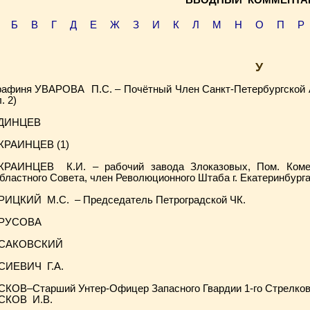
ВВОДНЫЙ КОММЕНТА
Б
В
Г
Д
Е
Ж
З
И
К
Л
М
Н
О
П
Р
У
рафиня УВАРОВА П.С. – Почётный Член Санкт-Петербургской А
. 2)
ДИНЦЕВ
КРАИНЦЕВ (1)
КРАИНЦЕВ К.И. – рабочий завода Злоказовых, Пом. Коме
бластного Совета, член Революционного Штаба г. Екатеринбурга
РИЦКИЙ М.С. – Председатель Петроградской ЧК.
РУСОВА
САКОВСКИЙ
СИЕВИЧ Г.А.
СКОВ–Старший Унтер-Офицер Запасного Гвардии 1-го Стрелков
СКОВ И.В.