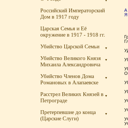
▼
Российский Императорский
А
Я
Дом в 1917 году
Царская Семья и Её
окружение в 1917 - 1918 гг.
Г
Гл
Убийство Царской Семьи
▼
У
Убийство Великого Князя
У
▼
Михаила Александровича
У
О
Убийство Членов Дома
▼
Романовых в Алапаевске
У
У
Расстрел Великих Князей в
▼
Петрограде
У
У
Претерпевшие до конца
▼
(Царские Слуги)
У
У