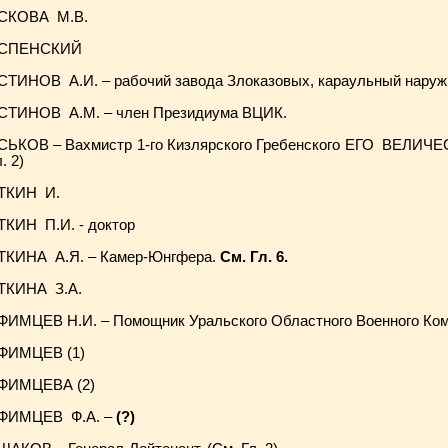
СКОВА М.В.
СПЕНСКИЙ
СТИНОВ А.И. – рабочий завода Злоказовых, караульный наруж
СТИНОВ А.М. – член Президиума ВЦИК.
СЬКОВ – Вахмистр 1-го Кизлярского Гребенского ЕГО ВЕЛИЧЕС
. 2)
ТКИН И.
ТКИН П.И. - доктор
ТКИНА А.Я. – Камер-Юнгфера.
См. Гл. 6.
ТКИНА З.А.
ФИМЦЕВ Н.И. – Помощник Уральского Областного Военного Ком
ФИМЦЕВ (1)
ФИМЦЕВА (2)
ФИМЦЕВ Ф.А. –
(?)