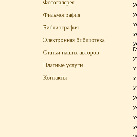
Фотогалерея
У
Фильмография
У
У
Библиография
У
Электронная библиотека
У
Гл
Статьи наших авторов
У
Платные услуги
У
Контакты
У
У
У
У
У
У