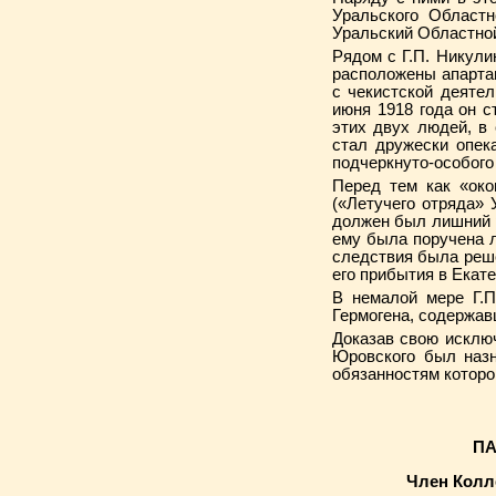
Уральского Областн
Уральский Областной
Рядом с Г.П. Никул
расположены апарта
с чекистской деятел
июня 1918 года он 
этих двух людей, в
стал дружески опека
подчеркнуто-особого
Перед тем как «око
(«Летучего отряда» 
должен был лишний 
ему была поручена ли
следствия была реше
его прибытия в Екате
В немалой мере Г.П
Гермогена, содержав
Доказав свою исклю
Юровского был наз
обязанностям которо
ПА
Член Колл