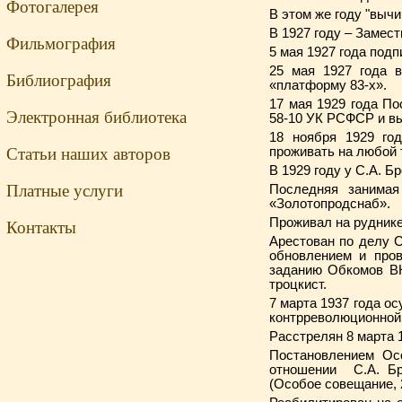
Фотогалерея
В этом же году "вычи
В 1927 году – Замес
Фильмография
5 мая 1927 года под
25 мая 1927 года 
Библиография
«платформу 83-х».
17 мая 1929 года П
Электронная библиотека
58-10 УК РСФСР и выс
18 ноября 1929 го
Статьи наших авторов
проживать на любой 
В 1929 году у С.А. Б
Платные услуги
Последняя занимая
«Золотопродснаб».
Проживал на руднике
Контакты
Арестован по делу С
обновлением и пров
заданию Обкомов ВК
троцкист.
7 марта 1937 года о
контрреволюционной 
Расстрелян 8 марта 
Постановлением Ос
отношении С.А. Бр
(Особое совещание, 2