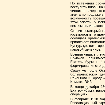
По истечении срока
поступить вновь на
числится в черных с
агента по продаже в
возможность посеща
этой работы, у бой
семьям политзаключ
Скопив некоторый ка
назывался в то вре
сообщает уральский
привлекает внимани
Кунгур, где некотор
паровой мельнице.
Возвратившись лето
Ермаков принимае
Екатеринбурга к 4-м
формирования отряда
Сразу же после Окт
большевистских дея
Районного и Городск
Комитет ВИЗ.
В конце декабря 19
Екатеринбурга напр
операциях.
В феврале 1918 год
Революционный отря