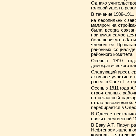
Однако учительствов
головой ушел в рево
В течение 1908-1911
на лесопильных зав
маляром на стройках
была всегда связан
принимал самое деят
большевизма в Латыш
членом ее Пропаган
районных социал-де
районного комитета.
Осенью 1910 года
демократического ка
Следующий арест, сро
активное участие в
ранее в Санкт-Петер
Осенью 1911 года А.Т
строительных рабочи
по негласный надзор
стала невозможной. В
перебирается в Одес
В Одессе несколько
связи с чем весной 1
В Баку А.Т. Паруп 
Нефтепромышленному
команды, тяготеющи