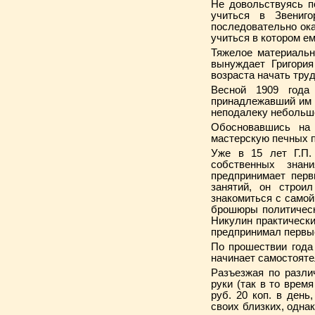
Не довольствуясь п
учиться в Звениг
последовательно ока
учиться в котором е
Тяжелое материальн
вынуждает Григория
возраста начать тру
Весной 1909 года
принадлежавший им 
неподалеку небольшо
Обосновавшись на 
мастерскую печных 
Уже в 15 лет Г.П.
собственных знан
предпринимает перв
занятий, он строи
знакомиться с самой
брошюры политическ
Никулин практически
предпринимал первые
По прошествии года 
начинает самостояте
Разъезжая по разли
руки (так в то врем
руб. 20 коп. в день
своих близких, однак