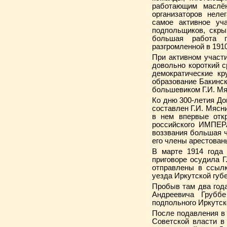
работающим маслё
организаторов неле
самое активное уч
подпольщиков, скры
большая работа п
разгромленной в 1910
При активном участи
довольно короткий 
демократические кр
образование Бакинск
большевиком Г.И. Мя
Ко дню 300-летия До
составлен Г.И. Мясни
в нем впервые отк
российского ИМПЕР
воззвания большая ч
его члены арестован
В марте 1914 года
приговоре осудила Г
отправлены в ссылк
уезда Иркутской губ
Пробыв там два года
Андреевича Грубб
подпольного Иркутск
После подавления в 
Советской власти в