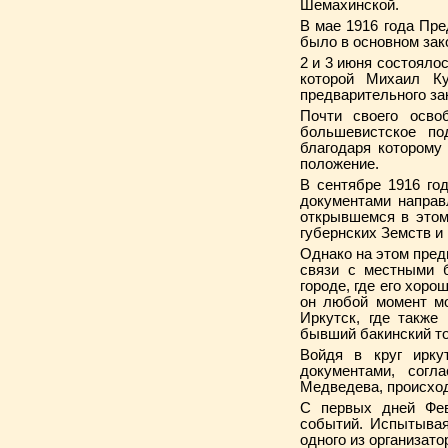
Шемахинской.
В мае 1916 года Пре
было в основном зак
2 и 3 июня состояло
которой Михаил Ку
предварительного за
Почти своего осво
большевистское п
благодаря которому
положение.
В сентябре 1916 го
документами направ
открывшемся в этом
губернских Земств и
Однако на этом пред
связи с местными 
городе, где его хоро
он любой момент мо
Иркутск, где также
бывший бакинский то
Войдя в круг ирку
документами, сог
Медведева, происход
С первых дней Фев
событий. Испытывая
одного из организато