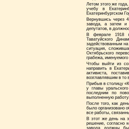
Летом этого же года
учебу в Екатерин
Екатеринбургском Го
Вернувшись через 4
завода, а затем и 
депутатов, в должнос
В феврале 1918 г
Таватуйского Дина
задействованным на 
ситуация, сложив­
Октябрьского перев
грабежа, именуемого
Чтобы выйти из со
направить в Екатер
активиста, поста
возглавлявшим в то 
Прибыв в столицу «К
у главы уральского
последним по пов
выполненную работу
После того, как де
было организовано о
все работы, связанн
В этот же день на 
решение, согласно 
завода должны бы