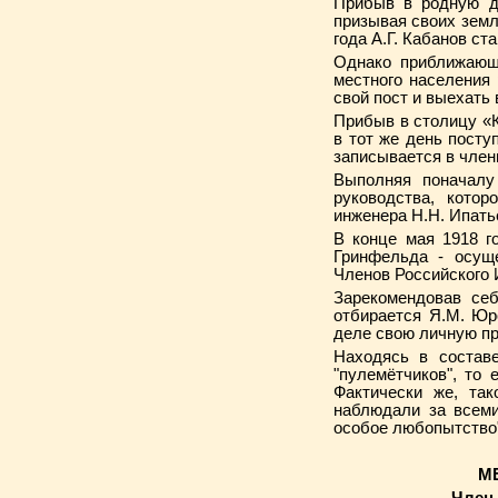
Прибыв в родную де
призывая своих земл
года А.Г. Кабанов ст
Однако приближающи
местного населения
свой пост и выехать 
Прибыв в столицу «Кр
в тот же день посту
записывается в член
Выполняя поначалу
руководства, кото
инженера Н.Н. Ипа­ть
В конце мая 1918 г
Гринфельда - осущ
Членов Российского
Зарекомендовав себ
отбирается Я.М. Юр
деле свою личную п
Находясь в составе
"пулемётчиков", то
Фактически же, так
наблюдали за всем
особое любопытство
МЕ