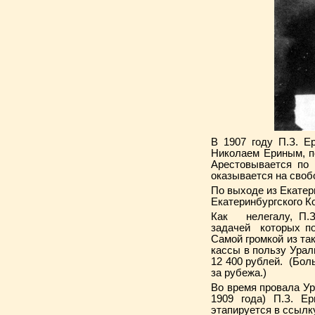
В 1907 году П.З. Е
Николаем Ериным, п
Арестовывается по 
оказывается на своб
По выходе из Екатер
Екатеринбургского К
Как нелегалу, П.З.
задачей которых по
Самой громкой из та
кассы в пользу Урал
12 400 рублей. (Боль
за рубежа.)
Во время провала Ур
1909 года) П.З. Е
этапируется в ссылк