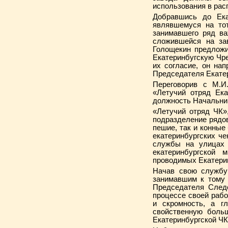
использования в рас
Добравшись до Екат
являвшемуся на то
занимавшего ряд ва
сложившейся на за
Голощекин предложи
Екатеринбугскую Чр
их согласие, он на
Председателя Екатер
Переговорив с М.И
«Летучий отряд Ека
должность Начальник
«Летучий отряд ЧК»
подразделение рядов
пешие, так и конные
екатеринбургских че
службы на улицах 
екатеринбургской 
проводимых Екатери
Начав свою службу 
занимавшим к тому
Председателя Следс
процессе своей рабо
и скромность, а г
свойственную больш
Екатеринбургской ЧК