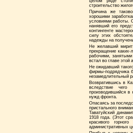
целом ряде столи
строительство жилог
Причина же таково
хорошими заработка
условиями работы. О
нанявший его пред­
контингенте мастер
силу этих обстояте
надежды на получени
Не желавший мирить
прекращение каких-
рабочими, занятыми 
встал во главе этой 
Не ожидавший такого
фирмы-подрядчика б
незамедлительный ра
Возвратившись в Ка
вследствие чего 
производившийся в к
нужд фронта.
Опасаясь за последс
пристального вниман
Таватуйский динами
1918 года. (Этот ср
красивого горног
административных ц