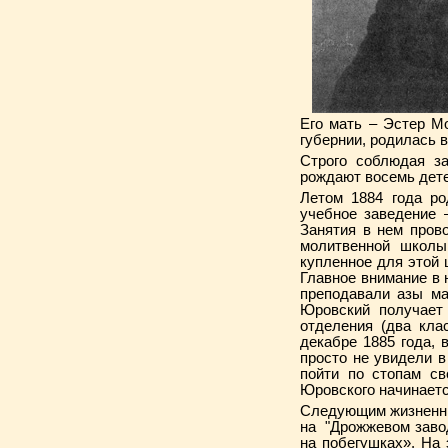
Его мать – Эстер М
губернии, родилась 
Строго соблюдая з
рождают восемь дете
Летом 1884 года ро
учебное заведение 
Занятия в нем пров
молитвенной школы
купленное для этой 
Главное внимание в 
преподавали азы ма
Юровский получает
отделения (два клас
декабре 1885 года, 
просто не увидели 
пойти по стопам с
Юровского начинаетс
Следующим жизненным
на "Дрожжевом завод
на побегушках». На 