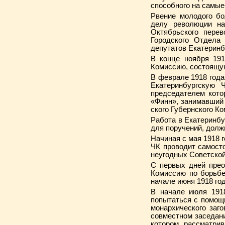
способного на самые
Рвение молодого бо
делу революции н
Октябрьского пере
Городского Отдела 
депутатов Екатеринб
В конце ноября 191
Комиссию, состоящую
В феврале 1918 года
Екатерин­бургскую
председателем кото
«Финн», занимавший 
ского Губернского К
Работа в Екатеринбу
для поручений, долж
Начиная с мая 1918 
ЧК проводит самост
неугодных Совет­ской
С первых дней прео
Комиссию по борьбе
начале июня 1918 год
В начале июля 1918
попытаться с помощь
монархического заг
совместном заседан
котором рассматри