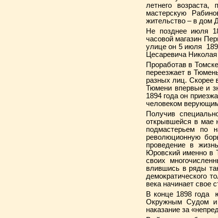
летнего возраста,
мастерскую Рабино
жительство – в дом 
Не позднее июля 1
часовой магазин Пер
улице он 5 июля 189
Цесаревича Николая 
Проработав в Томске
переезжает в Тюмень
разных лиц. Скорее 
Тюмени впервые и зн
1894 года он приезжа
человеком верующим 
Получив специально
открывшейся в мае н
подмастерьем по н
революционную бор
проведение в жизнь
Юровский именно в Т
своих многочисленн
влившись в ряды так
демократического то
века начинает свое 
В конце 1898 года 
Окружным Судом и 
наказание за «непре