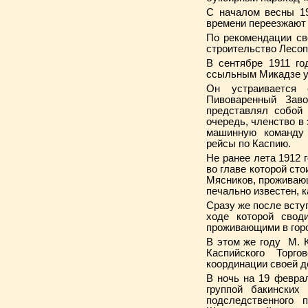
С началом весны 19
времени переезжают 
По рекомендации св
строительство Лесоп
В сентябре 1911 го
ссыльным Микадзе уе
Он устраивается 
Пивоваренный Зав
представлял собой
очередь, членство в 
машинную команду 
рейсы по Каспию.
Не ранее лета 1912 
во главе которой ст
Мясников, проживающ
печально известен, 
Сразу же после вступ
ходе которой свод
проживающими в горо
В этом же году М. 
Каспийского Торг
координации своей д
В ночь на 19 февра
группой бакинских
подследственного