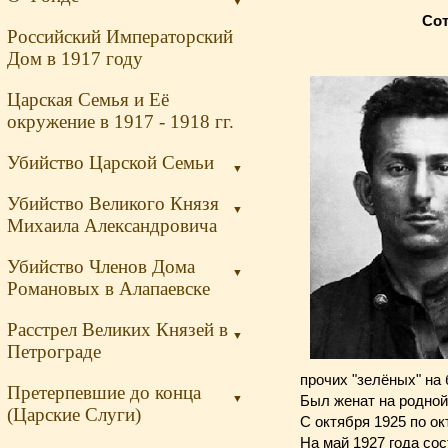
▼
Сот
Российский Императорский
Дом в 1917 году
Царская Семья и Её
окружение в 1917 - 1918 гг.
Убийство Царской Семьи
▼
Убийство Великого Князя
▼
Михаила Александровича
Убийство Членов Дома
▼
Романовых в Алапаевске
Расстрел Великих Князей в
▼
Петрограде
прочих "зелёных" на
Претерпевшие до конца
▼
Был женат на родной
(Царские Слуги)
С октября 1925 по о
На май 1927 года сос