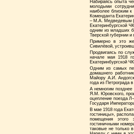
Набираясь опыта че
молодыми сотрудни
наиболее близким к 
Комен­данта Екатери
– М.А. Медведевым (
Екатеринбургской ЧК
одним из млад­ших б
Твер­ской губернии и
Примерно в это же
Сивилёвой, устроивш
Продвигаясь по служ
начале мая 1918 го
Екатеринбургской ЧК
Одним из самых пер
домашнего работни
Майору А.И. Андогс
года из Петрограда в
А немногим позднее 
Я.М. Юровского, про
оцепление поезда Л-4
Государя Императора
В мае 1918 года Ека
гостиницы», распола
помещения этого 
гостиничными номер
таковые не только в
Наряду с ними в эт