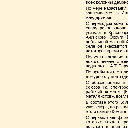
всех колонны демонс
По мере нарастания 
записы­вается в И
жандармерии.
С переходом всей п
спаду революционны
уезжает в Краснояр
Ачинского Округа 
небольшой маслобой
селе он знакомится
некоторое время сва
Получив согласие н
новоиспеченного жен
подполью – А.Т. Пар
По прибытии в столи
дежурного у щита (ди
С образованием в 
союзов на электрос
рабочий комитет (К
металлистов», возгл
В составе этого Ком
уже вскоре, по реко
этого самого Комитет
С первых дней форми
которых начала про
вступает в один из