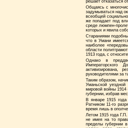
решает отказаться от
Общаясь с многочис
задумываться над ок
всеобщей социаль­но
же попадает под вл
среде люмпен-пролет
которых и явила собо
Стараниями подобных
что в Умани имеется
наиболее «передовы
области политграмоты
1913 года, с от­носи
Однако в преддве
Императорского Д
активизирована, р
руководителями за т
Таким образом, начин
Уманьской уездной 
мировой войны 1914 
губернии, избрав мес
В январе 1915 года
Ратником 11-го раз
время лишь в ополче
Летом 1915 года Г.П.
не имея на то прав
пределы губернии в