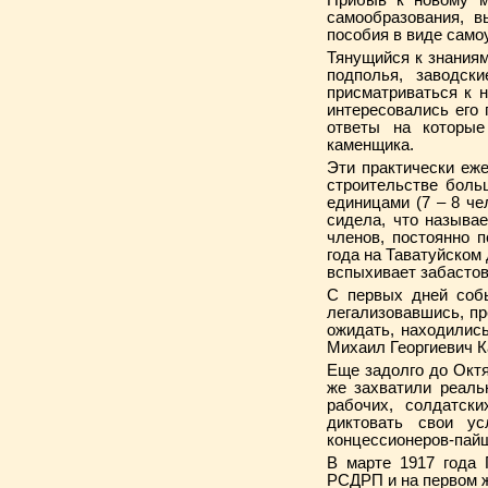
Прибыв к новому ме
самообразования, в
пособия в виде само
Тянущийся к знаниям
подполья, заводск
присматриваться к 
интересовались его
ответы на которые
каменщика.
Эти практически еж
строительстве боль
единицами (7 – 8 че
сидела, что называе
членов, постоянно 
года на Таватуйском
вспыхи­вает забастов
С первых дней соб
легализовавшись, пр
ожидать, находилис
Михаил Георгиевич К
Еще задолго до Октя
же захватили реаль
рабочих, солдатски
диктовать свои ус
концессионеров-пайщ
В марте 1917 года 
РСДРП и на первом ж