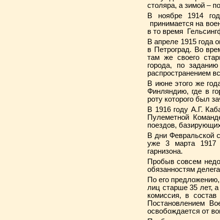
столяра, а зимой – 
В ноябре 1914 год
принимается на воен
в то время Гельсинг
В апреле 1915 года о
в Петроград. Во вре
там же своего ста
города, по заданию
распространением вс
В июне этого же год
Финляндию, где в г
роту которого был з
В 1916 году А.Г. Ка
Пулеметной Команде
поездов, базирующих
В дни Февральской с
уже 3 марта 1917 
гарнизона.
Пробыв совсем недол
обязанностям делега
По его предложению,
лиц старше 35 лет, 
комиссия, в состав
Постановлением Вое
освобождается от во