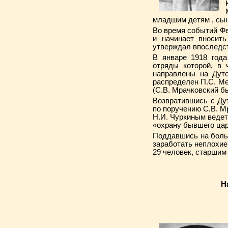
младшим детям , сын
Во время событий Фе
и начинает вносит
утверждал впоследст
В январе 1918 года
отряды которой, в
направлены на Дуто
распределен П.С. Ме
(С.В. Мрачковский б
Возвратившись с Дут
по поручению С.В. М
Н.И. Чуркиным ведет
«охрану бывшего ца
Поддавшись на больш
заработать неплохие 
29 человек, старшим
Н