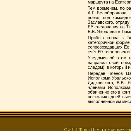
маршрута на Екатери
Тем временем, по р
А.Г. Белобородова,
поезд, под командо
Заславского, отряду
Её следования на Т
В.В. Яковлева в Тюме
Прибыв снова в Тю
категоричной форме
сопровождавших Ее 
счёт 60-ти человек и
Уведомив об этом т
направил свой поез
следом), в который и
Передав членов Ц
Исполкома Уральског
Дидковского, В.В. 
членами Исполкома
обвинение его в кон
несколько дней вые
выполненной им мис
© 2014 Фонд Памяти Новомуч