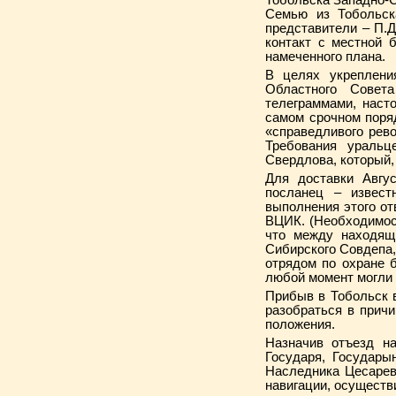
Тобольска Западно-С
Семью из Тобольск
представители – П.Д
контакт с местной 
намеченного плана.
В целях укреплени
Областного Совет
телеграммами, наст
самом срочном поряд
«справедливого рев
Требования ураль
Свердлова, который,
Для доставки Авгус
посланец – извест
выполнения этого о
ВЦИК. (Необходимост
что между находящ
Сибирского Совдепа,
отрядом по охране 
любой момент могли 
Прибыв в Тобольск в
разобраться в причи
положения.
Назначив отъезд н
Государя, Государы
Наследника Цесарев
навигации, осуществ