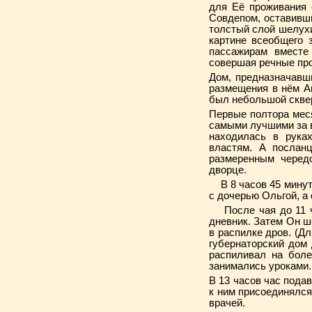
для Её проживания 
Совдепом, оставивши
толстый слой шелухи
картине всеобщего 
пассажирам вместе
совершая речные про
Дом, предназначавш
размещения в нём А
был небольшой сквер
Первые полтора меся
самыми лучшими за в
находилась в рука
властям. А послан
размеренным черед
дворце.
В 8 часов 45 минут 
с дочерью Ольгой, а
После чая до 11 ча
дневник. Затем Он ш
в распилке дров. (Д
губернаторский дом
распиливал на боле
занимались уроками.
В 13 часов час пода
к ним присоединялс
врачей.