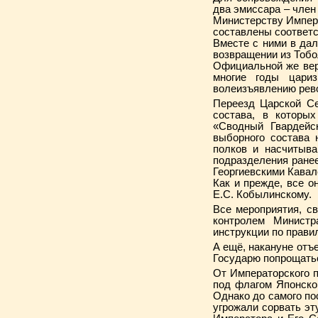
два эмиссара – чле
Министерству Импера
составлены соответ
Вместе с ними в да
возвращении из Тобо
Официальной же вер
многие годы цари
волеизъявлению рево
Переезд Царской Се
состава, в которы
«Сводный Гвардейс
выборного состава 
полков и насчитыва
подразделения ранее
Георгиевскими Кавал
Как и прежде, все 
Е.С. Кобылинскому.
Все мероприятия, с
контролем Министр
инструкции по прави
А ещё, накануне отъе
Государю попрощат
От Императорского 
под флагом Японской
Однако до самого по
угрожали сорвать эт