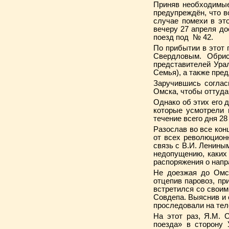
Приняв необходимые
предупреждён, что в
случае помехи в это
вечеру 27 апреля д
поезд под № 42.
По прибытии в этот 
Свердловым. Обри
представителей Ура
Семья), а также пре
Заручившись соглас
Омска, чтобы оттуда
Однако об этих его 
которые усмотрели 
течение всего дня 28
Разослав во все кон
от всех революцион
связь с В.И. Ленины
недопущению, каких
распоряжения о напр
Не доезжая до Омск
отцепив паровоз, пр
встретился со свои
Совдепа. Выяснив и 
проследовали на тел
На этот раз, Я.М. 
поезда» в сторону 