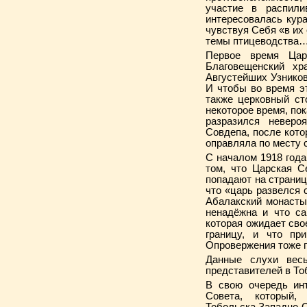
участие в распили
интересовалась кура
чувствуя Себя «в их
темы птицеводства
Первое время Цар
Благовещенский х
Августейших Узников
И чтобы во время э
также церковный ст
некоторое время, по
разразился неверо
Совдепа, после кото
оправляла по месту с
С началом 1918 года
том, что Царская С
попадают на страницы
что «царь развелся 
Абалакский монасты
ненадёжна и что са
которая ожидает сво
границу, и что при
Опровержения тоже п
Данные слухи весь
представителей в То
В свою очередь инт
Совета, который, 