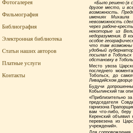
Фотогалерея
«Было решено (в се
другое место, и вс
возможность. Пред
Фильмография
имениях Михаила 
невозможность сдел
Библиография
через рабоче-крест
некоторые из Вел
недоразумения. В к
Электронная библиотека
особое географичес
что там возможны 
Статьи наших авторов
удобный губернатор
посылал в Тобольск
обстановку в Тоболь
Платные услуги
Место увоза Царск
последнего момент
Контакты
Тобольск, до само
Ливадийском дворце 
Будучи допрошенны
Кобылинский так опи
«Приблизительно за
председателя Совде
гарнизона Прапорщ
вам что-либо, беру
Керенский объявил 
перевезена из Царс
учреждений».
Для сопровождения 