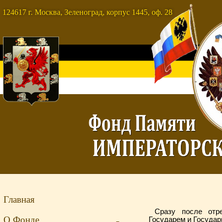
124617 г. Москва, Зеленоград, корпус 1445, оф. 28
Главная
Сразу после отре
О Фонде
Государем и Государ