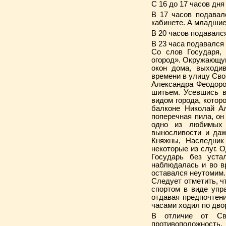
С 16 до 17 часов дн
В 17 часов подавал
кабинете. А младшие
В 20 часов подавалс
В 23 часа подавался
Со слов Государя,
огород». Окружающую
окон дома, выходи
времени в улицу Св
Александра Феодоро
шитьем. Усевшись в
видом города, котор
балконе Николай Ал
поперечная пила, он
одно из любимых 
выносливости и даж
Княжны, Наследник
некоторые из слуг. О
Государь без уста
наблюдалась и во вр
оставался неутомим
Следует отметить, ч
спортом в виде упр
отдавая предпочтен
часами ходил по дво
В отличие от Сво
противоположность,