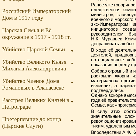
▼
Ранее уже говорилос
следственная комис
Российский Императорский
министров, главно
Дом в 1917 году
военного и морского
экс-Императором Ник
инициаторов созд
Царская Семья и Её
руководителем – бы
окружение в 1917 - 1918 гг.
Н.К. Муравьев. Ком
допрашивать любых 
Убийство Царской Семьи
В ходе её деятель
▼
деятелей, придворн
потенциальные «обв
Убийство Великого Князя
▼
показания по делу пр
Михаила Александровича
Собрав огромный и и
раскрыли «корни и
Убийство Членов Дома
материалов» проти
▼
изменник, а царица
Романовых в Алапаевске
подтвердились.
Однако вскоре выясн
Расстрел Великих Князей в
года её правительст
▼
Семье, как «прогерм
Петрограде
В силу этих обсто
значительные сло
Претерпевшие до конца
революционизирован
▼
(Царские Слуги)
тихим, удалённым ме
Впоследствии А.Ф. К