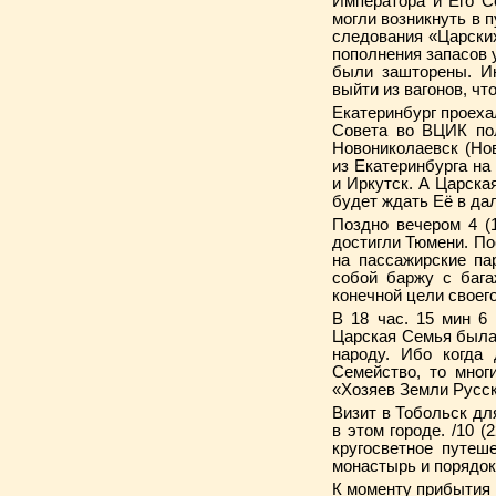
Императора и Его С
могли возникнуть в 
следования «Царских
пополнения запасов у
были зашторены. Ин
выйти из вагонов, ч
Екатеринбург проеха
Совета во ВЦИК пол
Новониколаевск (Нов
из Екатеринбурга на
и Иркутск. А Царска
будет ждать Её в да
Поздно вечером 4 (
достигли Тюмени. По
на пассажирские па
собой баржу с бага
конечной цели своег
В 18 час. 15 мин 6 
Царская Семья была
народу. Ибо когда
Семейство, то мног
«Хозяев Земли Русск
Визит в Тобольск дл
в этом городе. /10 
кругосветное путеш
монастырь и порядок
К моменту прибытия