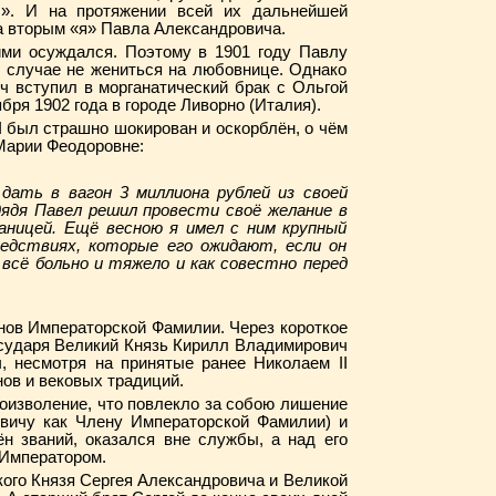
!». И на протяжении всей их дальнейшей
а вторым «я» Павла Александровича.
ими осуждался. Поэтому в 1901 году Павлу
 случае не жениться на любовнице. Однако
 вступил в морганатический брак с Ольгой
бря 1902 года в городе Ливорно (Италия).
I был страшно шокирован и оскорблён, о чём
Марии Феодоровне:
 дать в вагон 3 миллиона рублей из своей
дядя Павел решил провести своё желание в
аницей. Ещё весною я имел с ним крупный
ледствиях, которые его ожидают, если он
 всё больно и тяжело и как совестно перед
нов Императорской Фамилии. Через короткое
осударя Великий Князь Кирилл Владимирович
, несмотря на принятые ранее Николаем II
ов и вековых традиций.
оизволение, что повлекло за собою лишение
вичу как Члену Императорской Фамилии) и
н званий, оказался вне службы, а над его
 Императором.
кого Князя Сергея Александровича и Великой