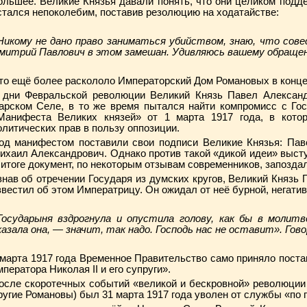
ольшее. Великие Князья давали понять, что они целиком под
стался непоколебим, поставив резолюцию на ходатайстве:
Никому не дано право заниматься убийством, знаю, что сове
митрий Павлович в этом замешан. Удивляюсь вашему обращен
то ещё более раскололо Императорский Дом Романовых в конце 
 дни Февральской революции Великий Князь Павел Алексан
арском Селе, в то же время пытался найти компромисс с Го
Манифеста Великих князей» от 1 марта 1917 года, в кото
олитических прав в пользу оппозиции.
од манифестом поставили свои подписи Великие Князья: Пав
ихаил Александрович. Однако против такой «дикой идеи» выс
 итоге документ, по некоторым отзывам современников, запоздал
знав об отречении Государя из думских кругов, Великий Князь
звестил об этом Императрицу. Он ожидал от неё бурной, негатив
Государыня вздрогнула и опустила голову, как бы в молит
казала она, — значит, так надо. Господь нас не оставит». Гов
 марта 1917 года Временное Правительство само приняло пост
мператора Николая II и его супруги».
осле скоротечных событий «великой и бескровной» революции
ругие Романовы) был 31 марта 1917 года уволен от службы «по