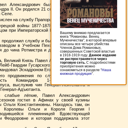
авел Александрович был младшим сыном
дра II. Он родился 21 сентября (3 октября)
 Селе.
числен на службу Прапорщиком.
урецкой войны 1877-1878 гг. он находился
цом при Императорской Главной Квартире в
Вашему внимаю предлагается
книга "Романовы. Венец
Мученичества", в которой впервые
ы продолжил службу и был прикомандирован
описаны все четыре убийства
взводом в Учебном Пехотном батальоне, в
Членов Дома Романовых,
я до чина Ротмистра и должности Флигель-
совершенных Советской властью
в 1918-1919 году.
Данное издание
не распространяется через
а, Великий Князь Павел Александрович был
торговую сеть.
С подробностями
Лейб-Гвардии Гусарского Е.И.В. Величества
приобретения можно
омандовал Эскадроном Его Величества.
ознакомиться в разделе "
Наша
книжная продукция
".
го продвижения по службе к 1902 году
ость Командира 1-го Гвардейского
рпуса, выслужив чин Генерал-Лейтенанта и
 Генерал-Адъютанта.
 слабые лёгкие, Павел Александрович
сезонов гостил в Афинах у своей кузины
ы Ольги Константиновны. Находясь там, он
 Королевы Ольги и Короля Георгия I
одившейся племянницей Вдовствующей
и Феодоровне и которая поддержала этот