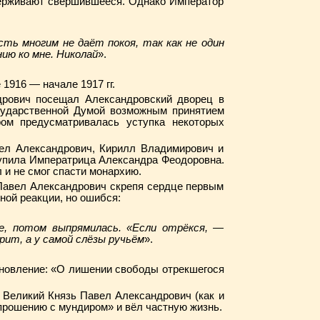
держивают свершившееся. Однако Император
сть многим не даёт покоя, так как не один
ию ко мне. Николай
».
1916 — начале 1917 гг.
дрович посещал Александровский дворец в
сударственной Думой возможным принятием
ром предусматривалась уступка некоторых
ел Александрович, Кирилл Владимирович и
тупила Императрица Александра Феодоровна.
 и не смог спасти монархию.
 Павел Александрович скрепя сердце первым
ной реакции, но ошибся:
ве, потом выпрямилась. «Если отрёкся, —
орит, а у самой слёзы ручьём
».
ановление: «О лишении свободы отрекшегося
 Великий Князь Павел Александрович (как и
 прошению с мундиром» и вёл частную жизнь.