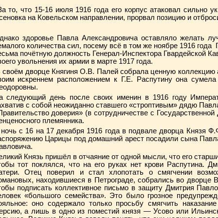
За то, что 15-16 июля 1916 года его корпус атаковал сильно 
сеновка на Ковельском направлении, прорвал позицию и отброс
днако здоровье Павла Александровича оставляло желать луч
емалого количества сил, посему всё в том же ноябре 1916 года
есьма почётную должность Генерал-Инспектора Гвардейской Кав
воего увольнения их армии в марте 1917 года.
 своём дворце Княгиня О.В. Палей собрала ценную коллекцию 
воим искреннем расположением к Г.Е. Распутину она сумел
еодоровны.
а следующий день после своих именин в 1916 году Императ
ахватив с собой неожиданно ставшего «строптивым» дядю Павла
Правительство доверия» (в сотрудничестве с Государственной 
енценосного племянника.
 ночь с 16 на 17 декабря 1916 года в подвале дворца Князя Ф
аспоряжению Царицы под домашний арест посадили сына Павла
авловича.
еликий Князь пришёл в отчаяние от одной мысли, что его старш
тобы тот поклялся, что на его руках нет крови Распутина. 
атери. Отец поверил и стал хлопотать о смягчении возмо
омановых, находившиеся в Петрограде, собрались во дворце 
тобы подписать коллективное письмо в защиту Дмитрия Павло
еловек «большого семейства». Это было грозное предупрежд
ояльное: оно содержало только просьбу смягчить наказание
ерсию, а лишь в одно из поместий князя — Усово или Ильинс