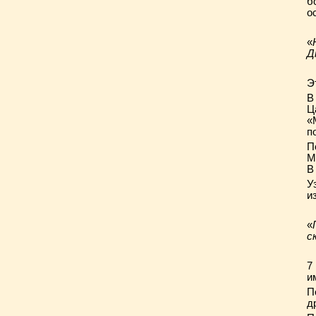
б
о
«
Д
Э
В
Ц
«
п
П
М
В
У
и
«
с
7
и
П
д