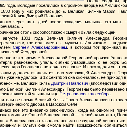
После свадьбы, пр
889 года, молодые поселились в огромном дворце на Английской
 1890 году у них родилась дочь, Великая Княжна Мария Павл
еликий Князь Дмитрий Павлович.
днако через пять дней после рождения малыша, его мать 
кончалась…
ричина же столь скоропостижной смерти была следующей.
 августе 1891 года Великая Княгиня Александра Георг
еременности, гостила вместе с мужем в Ильинском – подмос
нязем
Сергеем Александровичем
, в котором тот проживал в
лизаветой Феодоровной.
менно в это время с Александрой Георгиевной произошёл несча
отеряв равновесие, упала, сильно ударившись о её борт. Б
лександра Георгиевна потеряла сознание. И пока ждали опытног
рачам удалось извлечь из тела умирающей Александры Георг
ать уже не удалось, и 12 сентября она скончалась, не приходя 
ебёнок же, Великий Князь
Дмитрий Павлович
(впоследствии один
ело Великой Княгини Александры Георгиевны было перевезено в
еликокняжеской усыпальнице
Петропавловского собор
а.
лительное время Великий Князь Павел Александрович оставал
катерининского дворца в Царском Селе.
днако всё это внезапно закончилось, когда на одном из при
ознакомился с Ольгой Валериановной — женой адъютанта, Полк
льга Валериановна оказалась весьма незаурядной личностью: 
арианну и Ольгу) она смогла найти возможность сблизиться