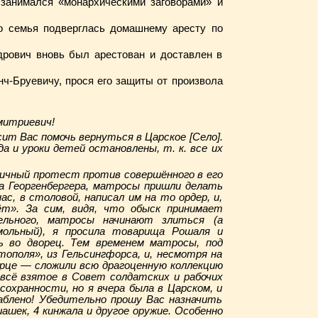
занимался «монархическими заговорами» и
го семья подверглась домашнему аресту по
дрович вновь был арестован и доставлен в
нч-Бруевичу, прося его защиты от произвола
митриевич!
ит Вас помочь вернуться в Царское [Село].
а и уроки детей остановлены, т. к. все их
гичный протест против совершённого в его
ра Георгенбергера, матросы пришли делать
с, в столовой, написал им на то ордер, и,
ёт». За сим, видя, что обыск принимает
ельного, матросы начинают злиться (а
мольный), я просила товарища Рошаля и
 во дворец. Тем временем матросы, под
ополя», из Гельсингфорса, и, несмотря на
орце — сложили всю драгоценную коллекцию
 всё взятое в Совет солдатских и рабочих
сохранности, но я вчера была в Царском, и
аблено! Убедительно прошу Вас назначить
шашек, 4 кинжала и другое оружие. Особенно