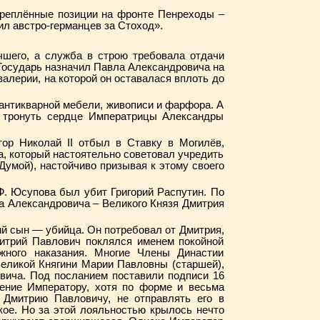
укреплённые позиции на фронте Пенреходы –
ил австро-германцев за Стоход».
шего, а служба в строю требовала отдачи
 Государь назначил Павла Александровича на
алерии, на которой он оставалася вплоть до
антикварной мебели, живописи и фарфора. А
а тронуть сердце Императрицы Александры
ор Николай II отбыл в Ставку в Могилёв,
, который настоятельно советовал учредить
Думой), настойчиво призывая к этому своего
.Ф. Юсупова был убит Григорий Распутин. По
 Александровича – Великого Князя Дмитрия
ий сын — убийца. Он потребовал от Дмитрия,
Дмитрий Павлович поклялся именем покойной
жного наказания. Многие Члены Династии
Великой Княгини Марии Павловны (старшей),
вича. Под посланием поставили подписи 16
ение Императору, хотя по форме и весьма
 Дмитрию Павловичу, не отправлять его в
кое. Но за этой лояльностью крылось нечто