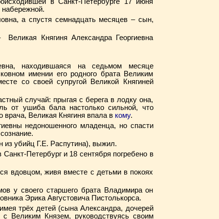
оисходившей в Санкт-Петербурге 17 июня
 набережной.
овна, а спустя семнадцать месяцев – сын,
– Великая Княгиня Александра Георгиевна
иевна, находившаяся на седьмом месяце
ковном имении его родного брата Великим
месте со своей супругой Великой Княгиней
стный случай: прыгая с берега в лодку она,
оль от ушиба бала настолько сильной, что
о врача, Великая Княгиня впала в
кому
.
иевны недоношенного младенца, но спасти
в сознание.
 из убийц Г.Е. Распутина), выжил.
 Санкт-Петербург и 18 сентября погребено в
ся вдовцом, живя вместе с детьми в покоях
ёмов у своего старшего брата Владимира он
овника Эрика Августовича Пистолькорса.
имея трёх детей (сына Александра, дочерей
 с Великим Князем, руководствуясь своим