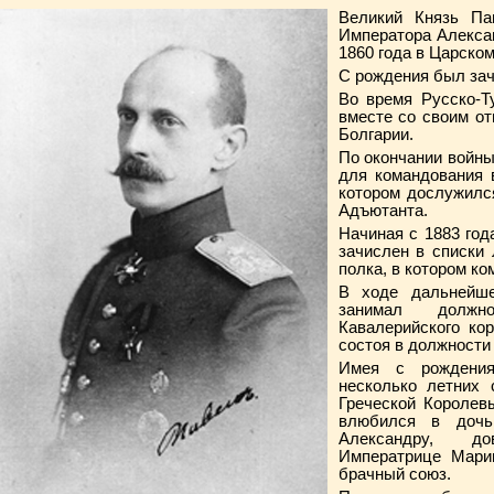
Великий Князь П
Императора Алексан
1860 года в Царском
С рождения был за
Во время Русско-Т
вместе со своим от
Болгарии.
По окончании войн
для командования 
котором дослужилс
Адъютанта.
Начиная с 1883 год
зачислен в списки 
полка, в котором к
В ходе дальнейше
занимал должн
Кавалерийского ко
состоя в должности
Имея с рождения
несколько летних 
Греческой Королев
влюбился в дочь
Александру, дов
Императрице Мари
брачный союз.