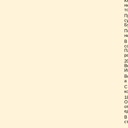
К
н
т
П
с
Б
П
н
В
с
П
р
2
В
И
В
а
С
к
1
О
о
е
В
с