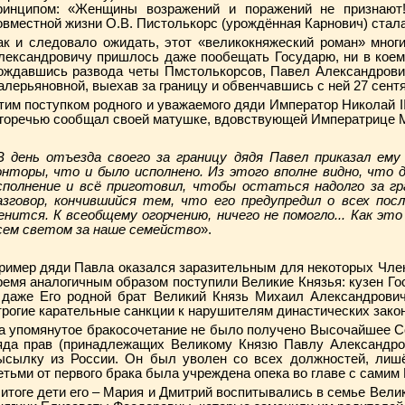
ринципом: «Женщины возражений и поражений не признают
овместной жизни О.В. Пистолькорс (урождённая Карнович) стал
ак и следовало ожидать, этот «великокняжеский роман» мног
лександровичу пришлось даже пообещать Государю, ни в коем
ождавшись развода четы Пмстолькорсов, Павел Александрович
алерьяновной, выехав за границу и обвенчавшись с ней 27 сентя
тим поступком родного и уважаемого дяди Император Николай I
 горечью сообщал своей матушке, вдовствующей Императрице 
В день отъезда своего за границу дядя Павел приказал ему
онторы, что и было исполнено. Из этого вполне видно, что 
сполнение и всё приготовил, чтобы остаться надолго за гр
азговор, кончившийся тем, что его предупредил о всех пос
енится. К всеобщему огорчению, ничего не помогло... Как это
сем светом за наше семейство
».
ример дяди Павла оказался заразительным для некоторых Чле
ремя аналогичным образом поступили Великие Князья: кузен Г
 даже Его родной брат Великий Князь Михаил Александрович
трогие карательные санкции к нарушителям династических закон
а упомянутое бракосочетание не было получено Высочайшее С
яда прав (принадлежащих Великому Князю Павлу Александро
ысылку из России. Он был уволен со всех должностей, лишё
етьми от первого брака была учреждена опека во главе с самим
 итоге дети его – Мария и Дмитрий воспитывались в семье Вели