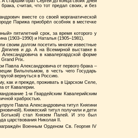
 А старший брат Сергей до конца своих дней
брака, считая, что тот предал своих, и без
андрович вместе со своей морганатической
городе Парижа приобрёл особняк в местечке
ный» пятилетний срок, за время которого у
на (1903–1990) и Наталья (1905–1981).
али своим долгом посетить многие известные
. Дягилев и др. А на Всемирной выставке в
 Александровича в кавалергардской форме
Grand Prix.
ри Павла Александровича от первого брака –
ции Вильгнльмом, в честь чего Государь
пругой вернуться в Россию.
у, как и прежде, проживать в Царском Селе,
а от Кавалерии.
мандование 1-м Гвардейским Кавалерийским
личной храбростью.
супруге Павла Александровича титул Княгини
рновичей). Княжеский титул получили и дети
 Ботькой) стал Князем Палей. И это был
да царствования Николая II.
награждён Военным Орденом Св. Георгия IV