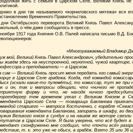
родолжая жить с семьёй в Царском Селе, Великий Князь не 
олитикой.
днако в дни так называемого «корниловского мятежа» вся е
остановлению Временного Правительства.
 дни Октябрьского переворота Великий Князь Павел Алексан
мольный, о чём даже сообщалось в прессе.
 ноября 1917 года Княгиня О.В. Палей написала письмо В.Д. Бо
еволюционеров:
«
Многоуважаемый Владимир Д
уж мой, Великий Князь Павел Александрович, убедительно прос
ы живём здесь на неустроенной, неуютной, чужой квартире, д
рофессора и преподаватели — в Царском.
а сим — Великий Князь просит меня передать его самый энер
ворце в Царском Селе грабежа. Когда, под командой комисса
быск (искали какие-то пулемёты), то комиссар, тут же при на
ак и он, так и матросы обещали, что «ничего не пропад
еприятную форму и что, не находя ничего предосудит
еоргенбергер тем временем уехал с Великим Князем в С
оменданта Царского Села — товарища Бакланова приехать
омандой старшего — матроса Костиченко, с корабля «Севаст
говаривания коменданта Бакланова, запирать в шкафу, во дв
ружия Великого князя в сундук и на нашем же моторе свезли
епутатов в Царском Селе. Я была уверена, что всё будет в 
омендант сконфуженно мне сообщил, что «почти всё» разгр
ледствие, т. к. это уже не обыск, а грабёж. Взято 35 или 36 