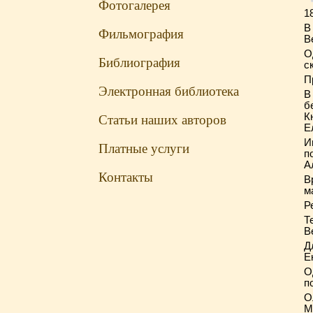
Фотогалерея
1
В
Фильмография
В
О
Библиография
с
П
Электронная библиотека
В
б
К
Статьи наших авторов
Е
И
Платные услуги
п
А
Контакты
В
м
Р
Т
В
Д
Е
О
п
О
М