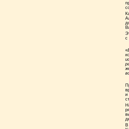
п
с
К
А
д
В
Э
с
«
к
и
р
ж
в
П
в
и
с
Н
р
в
д
В