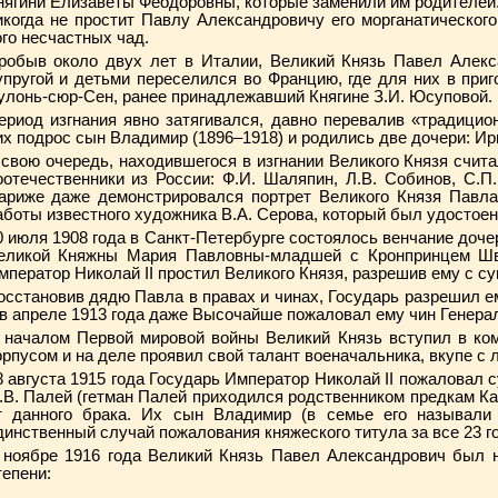
нягини Елизаветы Феодоровны, которые заменили им родителей.
икогда не простит Павлу Александровичу его морганатического 
ого несчастных чад.
робыв около двух лет в Италии, Великий Князь Павел Алекс
упругой и детьми переселился во Францию, где для них в при
улонь-сюр-Сен, ранее принадлежавший Княгине З.И. Юсуповой.
ериод изгнания явно затягивался, давно перевалив «традицион
их подрос сын Владимир (1896–1918) и родились две дочери: Ири
 свою очередь, находившегося в изгнании Великого Князя счит
оотечественники из России: Ф.И. Шаляпин, Л.В. Собинов, С.П
ариже даже демонстрировался портрет Великого Князя Павла
аботы известного художника В.А. Серова, который был удостоен 
0 июля 1908 года в Санкт-Петербурге состоялось венчание доче
еликой Княжны Мария Павловны-младшей с Кронпринцем Шве
мператор Николай II простил Великого Князя, разрешив ему с су
осстановив дядю Павла в правах и чинах, Государь разрешил ем
 в апреле 1913 года даже Высочайше пожаловал ему чин Генерал
 началом Первой мировой войны Великий Князь вступил в ко
орпусом и на деле проявил свой талант военачальника, вкупе с 
8 августа 1915 года Государь Император Николай II пожаловал 
.В. Палей (гетман Палей приходился родственником предкам Ка
т данного брака. Их сын Владимир (в семье его называли
динственный случай пожалования княжеского титула за все 23 го
 ноябре 1916 года Великий Князь Павел Александрович был 
тепени: