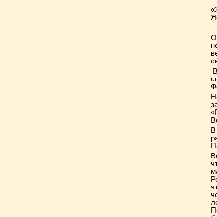
«
Я
О
н
в
с
В
с
Ф
Н
з
«
В
В
р
П
В
ч
м
Р
ч
ч
л
П