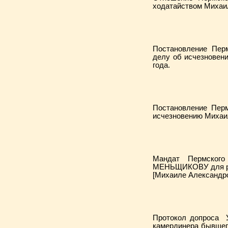
ходатайством Михаил
Постановление Перм
делу об исчезновен
года.
Постановление Перм
исчезновению Михаил
Мандат Пермского
МЕНЬЩИКОВУ для рас
[Михаиле Александро
Протокол допроса 
камердинера бывшег